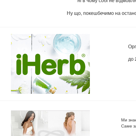
ні в чому собі не відмовл
Ну що, покешбечимо на останок
Орг
до 
Ми знає
Саме за