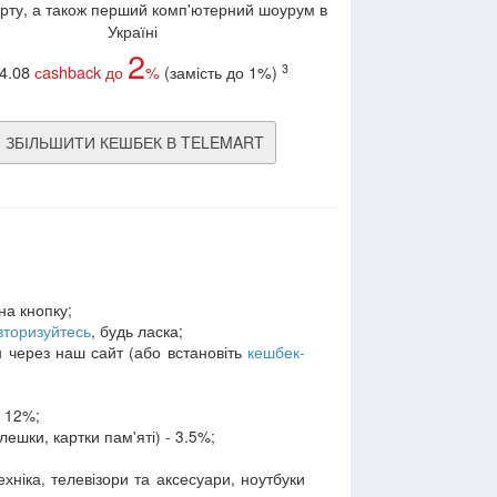
орту, а також перший комп'ютерний шоурум в
Україні
2
3
 4.08
сashback до
%
(замість до 1%)
ЗБІЛЬШИТИ КЕШБЕК В TELEMART
на кнопку;
вторизуйтесь
, будь ласка;
н через наш сайт (або встановіть
кешбек-
- 12%;
ешки, картки пам'яті) - 3.5%;
хніка, телевізори та аксесуари, ноутбуки