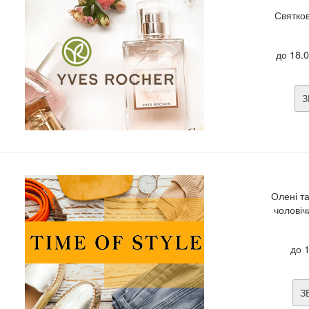
Святков
до 18.
З
Олені т
чоловіч
до 
З