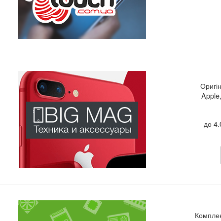
Оригін
Apple,
до 4
Комплек