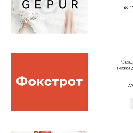
до 1
"Заощ
знижки 
до