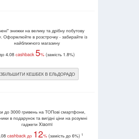
чені" знижки на велику та дрібну побутову
у. Оформлюйте в розстрочку - забирайте із
найближчого магазину
5
до 4.08
сashback
%
(замість 1.8%)
ЗБІЛЬШИТИ КЕШБЕК В ЕЛЬДОРАДО
и до 3000 гривень на ТОПові смартфони,
ики в подарунок та вигідні ціни на розумні
гаджети Xiaomi
12
1
4.08
сashback до
%
(замість до 6%)