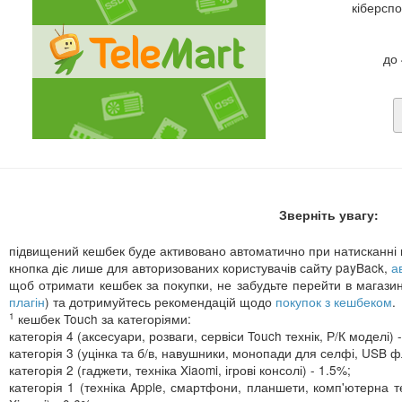
кіберсп
до
Зверніть увагу:
підвищений кешбек буде активовано автоматично при натисканні 
кнопка діє лише для авторизованих користувачів сайту payBack,
а
щоб отримати кешбек за покупки, не забудьте перейти в магази
плагін
) та дотримуйтесь рекомендацій щодо
покупок з кешбеком
.
1
кешбек Touch за категоріями:
категорія 4 (аксесуари, розваги, сервіси Touch технік, Р/К моделі) 
категорія 3 (уцінка та б/в, навушники, монопади для селфі, USB фл
категорія 2 (гаджети, техніка Xiaomi, ігрові консолі) - 1.5%;
категорія 1 (техніка Apple, смартфони, планшети, комп'ютерна те