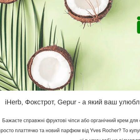
iHerb, Фокстрот, Gepur - а який ваш улюб
Бажаєте справжні фруктові чіпси або органічний крем для
просто платтячко та новий парфюм від Yves Rocher? То купу