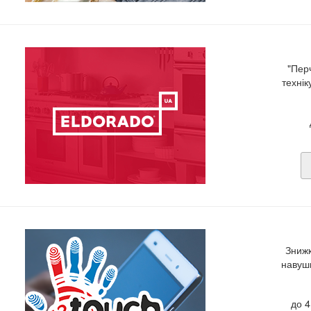
"Пер
технік
Знижк
навушн
до 