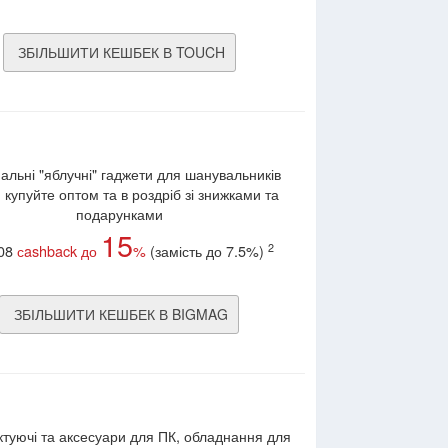
ЗБІЛЬШИТИ КЕШБЕК В TOUCH
альні "яблучні" гаджети для шанувальників
 купуйте оптом та в роздріб зі знижками та
подарунками
15
2
.08
сashback до
%
(замість до 7.5%)
ЗБІЛЬШИТИ КЕШБЕК В BIGMAG
туючі та аксесуари для ПК, обладнання для