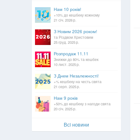
Нам 10 років!
+10% до кешбеку кожному
21 січ. 2026 р.
З Новим 2026 роком!
та Різдвом Христовим
25 груд. 2025 р.
Розпродаж 11.11
Знижки до 80% та кешбек
10 лист. 2025 р.
З Днем Незалежності!
+% кешбеку на честь свята
21 серп. 2025 р.
Нам 9 років
+50% до кешбеку з нагоди свята
20 січ. 2025 р.
Всi новини