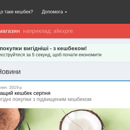
о таке кешбек?
Допомога
магазин
 покупки вигідніші - з кешбеком!
єструйтеся за 5 секунд, щоб почати економити
Новини
лип. 2019 р.
ащий кешбек серпня
гідні покупки з підвищеним кешбеком