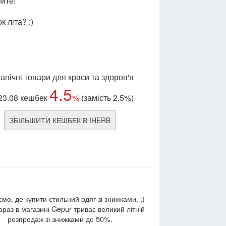
яйте!
 літа? ;)
анічні товари для краси та здоров'я
4.5
23.08 кешбек
%
(замість 2.5%)
ЗБІЛЬШИТИ КЕШБЕК В IHERB
мо, де купити стильний одяг зі знижками. ;)
раз в магазині Gepur триває великий літній
розпродаж зі знижками до 50%.