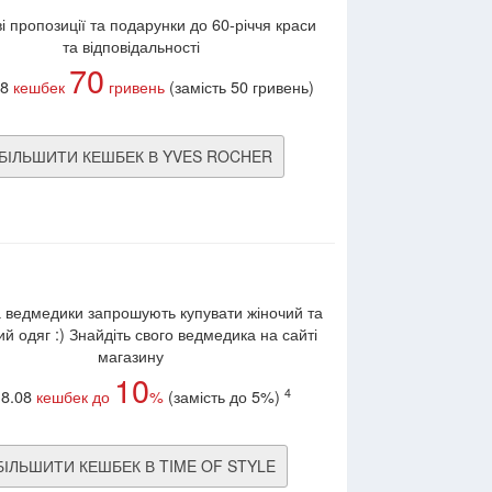
і пропозиції та подарунки до 60-річчя краси
та відповідальності
70
08
кешбек
гривень
(замість 50 гривень)
БІЛЬШИТИ КЕШБЕК В YVES ROCHER
а ведмедики запрошують купувати жіночий та
ий одяг :) Знайдіть свого ведмедика на сайті
магазину
10
4
18.08
кешбек до
%
(замість до 5%)
БІЛЬШИТИ КЕШБЕК В TIME OF STYLE