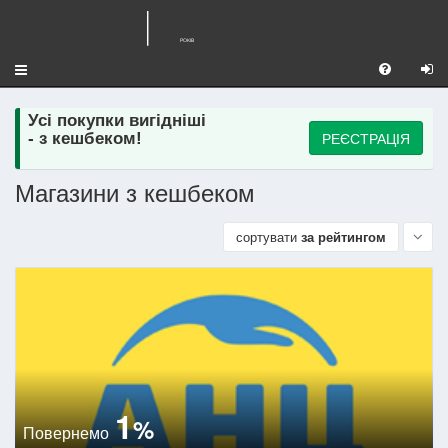
Toggle
navigation
Усі покупки вигідніші
РЕЄСТРАЦІЯ
- з кешбеком!
Магазини з кешбеком
сортувати
за рейтингом
1
%
Повернемо