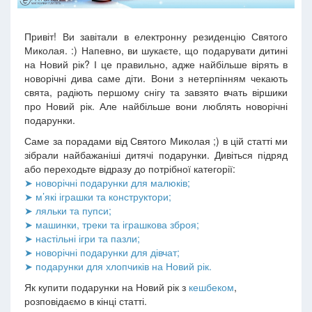
Привіт! Ви завітали в електронну резиденцію Святого
Миколая. :) Напевно, ви шукаєте, що подарувати дитині
на Новий рік? І це правильно, адже найбільше вірять в
новорічні дива саме діти. Вони з нетерпінням чекають
свята, радіють першому снігу та завзято вчать віршики
про Новий рік. Але найбільше вони люблять новорічні
подарунки.
Саме за порадами від Святого Миколая ;) в цій статті ми
зібрали найбажаніші дитячі подарунки. Дивіться підряд
або переходьте відразу до потрібної категорії:
➤ новорічні подарунки для малюків;
➤ м’які іграшки та конструктори;
➤ ляльки та пупси;
➤ машинки, треки та іграшкова зброя;
➤ настільні ігри та пазли;
➤ новорічні подарунки для дівчат;
➤ подарунки для хлопчиків на Новий рік.
Як купити подарунки на Новий рік з
кешбеком
,
розповідаємо в кінці статті.