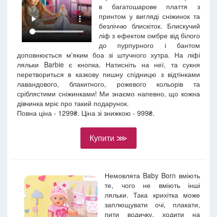
в багатошарове плаття з
принтом у вигляді сніжинок та
безліччю блискіток. Блискучий
ліф з ефектом омбре від білого
до пурпурного і бантом
доповнюється м'яким боа зі штучного хутра. На ліфі
ляльки Barbie є кнопка. Натисніть на неї, та сукня
перетвориться в казкову пишну спідницю з відтінками
лавандового, блакитного, рожевого кольорів та
сріблястими сніжинками! Ми знаємо напевно, що кожна
дівчинка мріє про такий подарунок.
Повна ціна - 1299₴. Ціна зі знижкою - 999₴.
Купити ⋙
Немовлята Baby Born вміють
те, чого не вміють інші
ляльки. Така крихітка може
заплющувати очі, плакати,
пити водичку, ходити на