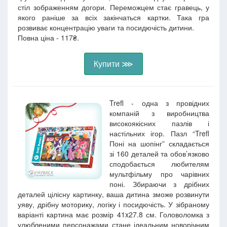
стіл зображенням догори. Переможцем стає гравець, у
якого раніше за всіх закінчаться картки. Така гра
розвиває концентрацію уваги та посидючість дитини.
Повна ціна - 117₴.
Купити ⋙
Trefl - одна з провідних
компаній з виробництва
високоякісних пазлів і
настільних ігор. Пазл “Trefl
Поні на шопінг” складається
зі 160 деталей та обов’язково
сподобається любителям
мультфільму про чарівних
поні. Збираючи з дрібних
деталей цілісну картинку, ваша дитина зможе розвинути
уяву, дрібну моторику, логіку і посидючість. У зібраному
варіанті картина має розмір 41x27.8 см. Головоломка з
улюбленими персонажами стане ідеальним новорічним