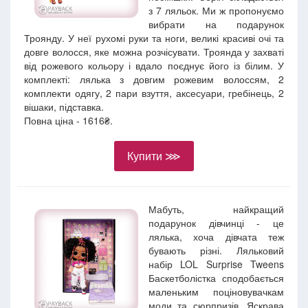
з 7 ляльок. Ми ж пропонуємо
вибрати на подарунок
Троянду. У неї рухомі руки та ноги, великі красиві очі та
довге волосся, яке можна розчісувати. Троянда у захваті
від рожевого кольору і вдало поєднує його із білим. У
комплекті: лялька з довгим рожевим волоссям, 2
комплекти одягу, 2 пари взуття, аксесуари, гребінець, 2
вішаки, підставка.
Повна ціна - 1616₴.
Купити ⋙
Мабуть, найкращий
подарунок дівчинці - це
лялька, хоча дівчата теж
бувають різні. Ляльковий
набір LOL Surprise Tweens
Баскетболістка сподобається
маленьким поціновувачкам
моди та сюрпризів. Яскрава