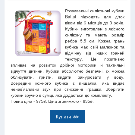
Розвивальні силіконові кубики
Battat підходять для діток
віком від 6 місяців до 3 років.
Кубики виготовлені з якісного
силікону та мають розмір
ребра 5.5 см. Кожна грань
кубика має свій малюнок та
відмінну від інших граней
текстуру. Це позитивно
впливає на розвиток дрібної моторики й тактильні
відчуття дитини. Кубики абсолютно безпечні, їх можна
облизувати, гризти, кидати, занурювати у воду.
Всередині кожного кубика є пищалка, яка видає
ненав’язливий звук при стисканні іграшки. Зберігати
кубики зручно в сумці, яка додається до комплекту.
Повна ціна - 975₴. Ціна зі знижкою - 835₴.
Купити ⋙