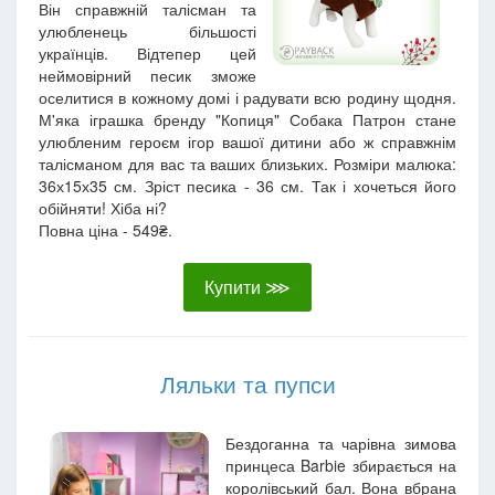
Він справжній талісман та
улюбленець більшості
українців. Відтепер цей
неймовірний песик зможе
оселитися в кожному домі і радувати всю родину щодня.
М'яка іграшка бренду "Копиця" Собака Патрон стане
улюбленим героєм ігор вашої дитини або ж справжнім
талісманом для вас та ваших близьких. Розміри малюка:
36х15х35 см. Зріст песика - 36 см. Так і хочеться його
обійняти! Хіба ні?
Повна ціна - 549₴.
Купити ⋙
Ляльки та пупси
Бездоганна та чарівна зимова
принцеса Barbie збирається на
королівський бал. Вона вбрана