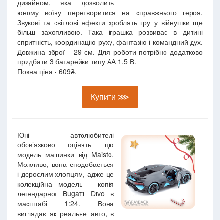
дизайном, яка дозволить
юному воїну перетворитися на справжнього героя.
Звукові та світлові ефекти зроблять гру у війнушки ще
більш захопливою. Така іграшка розвиває в дитині
спритність, координацію руху, фантазію і командний дух.
Довжина зброї - 29 см. Для роботи потрібно додатково
придбати 3 батарейки типу АА 1.5 В.
Повна ціна - 609₴.
Купити ⋙
Юні автолюбителі
обов’язково оцінять цю
модель машинки від Maisto.
Можливо, вона сподобається
і дорослим хлопцям, адже це
колекційна модель - копія
легендарної Bugatti Divo в
масштабі 1:24. Вона
виглядає як реальне авто, в