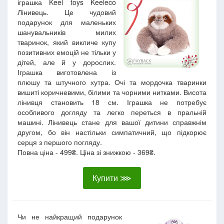
іграшка Keel toys Keeleco
Лінивець. Це чудовий
подарунок для маленьких
шанувальників милих
тваринок, який викличе купу
позитивних емоцій не тільки у
дітей, але й у дорослих.
Іграшка виготовлена із
плюшу та штучного хутра. Очі та мордочка тваринки
вишиті коричневими, білими та чорними нитками. Висота
лінивця становить 18 см. Іграшка не потребує
особливого догляду та легко переться в пральній
машині. Лінивець стане для вашої дитини справжнім
другом, бо він настільки симпатичний, що підкорює
серця з першого погляду.
Повна ціна - 499₴. Ціна зі знижкою - 369₴.
Купити ⋙
Чи не найкращий подарунок