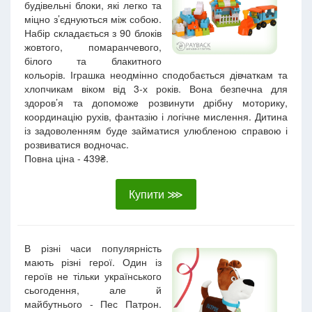
будівельні блоки, які легко та
міцно з’єднуються між собою.
Набір складається з 90 блоків
жовтого, помаранчевого,
білого та блакитного
кольорів. Іграшка неодмінно сподобається дівчаткам та
хлопчикам віком від 3-х років. Вона безпечна для
здоров’я та допоможе розвинути дрібну моторику,
координацію рухів, фантазію і логічне мислення. Дитина
із задоволенням буде займатися улюбленою справою і
розвиватися водночас.
Повна ціна - 439₴.
Купити ⋙
В різні часи популярність
мають різні герої. Один із
героїв не тільки українського
сьогодення, але й
майбутнього - Пес Патрон.