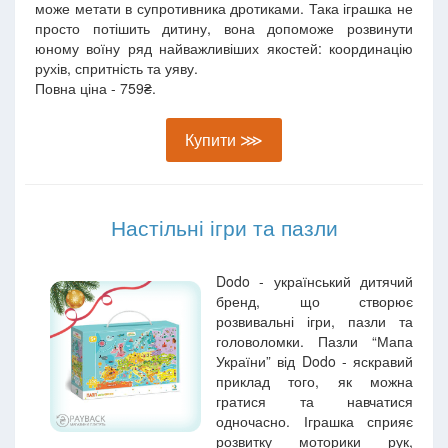
може метати в супротивника дротиками. Така іграшка не
просто потішить дитину, вона допоможе розвинути
юному воїну ряд найважливіших якостей: координацію
рухів, спритність та уяву.
Повна ціна - 759₴.
Купити ⋙
Настільні ігри та пазли
Dodo - український дитячий
бренд, що створює
розвивальні ігри, пазли та
головоломки. Пазли “Мапа
України” від Dodo - яскравий
приклад того, як можна
гратися та навчатися
одночасно. Іграшка сприяє
розвитку моторики рук,