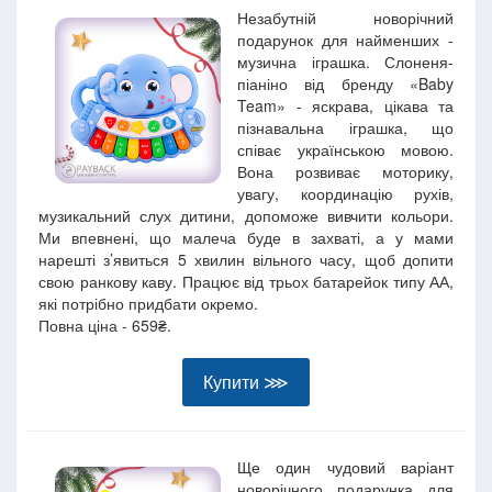
Незабутній новорічний
подарунок для найменших -
музична іграшка. Слоненя-
піаніно від бренду «Baby
Team» - яскрава, цікава та
пізнавальна іграшка, що
співає українською мовою.
Вона розвиває моторику,
увагу, координацію рухів,
музикальний слух дитини, допоможе вивчити кольори.
Ми впевнені, що малеча буде в захваті, а у мами
нарешті з’явиться 5 хвилин вільного часу, щоб допити
свою ранкову каву. Працює від трьох батарейок типу АА,
які потрібно придбати окремо.
Повна ціна - 659₴.
Купити ⋙
Ще один чудовий варіант
новорічного подарунка для