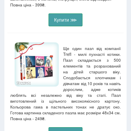
Повна ціна - 399₴.
Купити ⋙
Ще один пазл від компанії
Trefl - милі пухнасті котики.
Пазл складається з 500
елементів та розрахований
на дітей старшого віку.
Сподобається хлопчикам і
дівчатам від 10 років та навіть
дорослим, адже котиків
люблять всі незалежно від віку та статі. Пазл
виготовлений із щільного високоякісного картону.
Кольорова гама в пастельних тонах не дратує око.
Готова картинка складеного пазла має розміри 48х34 см.
Повна ціна - 249₴.