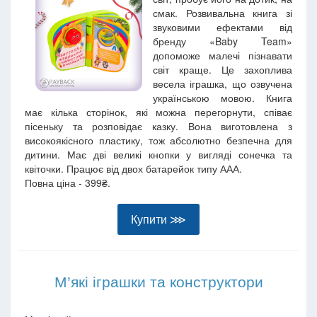
смак. Розвивальна книга зі
звуковими ефектами від
бренду «Baby Team»
допоможе малечі пізнавати
світ краще. Це захоплива
весела іграшка, що озвучена
українською мовою. Книга
має кілька сторінок, які можна перегорнути, співає
пісеньку та розповідає казку. Вона виготовлена з
високоякісного пластику, тож абсолютно безпечна для
дитини. Має дві великі кнопки у вигляді сонечка та
квіточки. Працює від двох батарейок типу ААА.
Повна ціна - 399₴.
Купити ⋙
М’які іграшки та конструктори