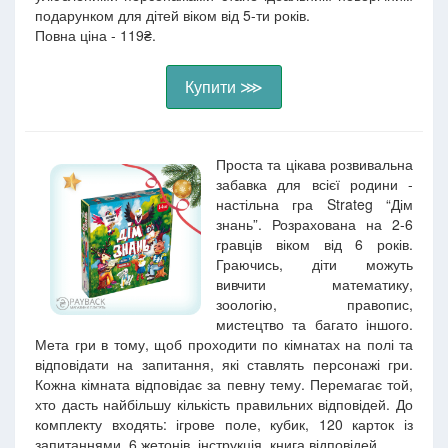
подарунком для дітей віком від 5-ти років.
Повна ціна - 119₴.
Купити ⋙
Проста та цікава розвивальна
забавка для всієї родини -
настільна гра Strateg “Дім
знань”. Розрахована на 2-6
гравців віком від 6 років.
Граючись, діти можуть
вивчити математику,
зоологію, правопис,
мистецтво та багато іншого.
Мета гри в тому, щоб проходити по кімнатах на полі та
відповідати на запитання, які ставлять персонажі гри.
Кожна кімната відповідає за певну тему. Перемагає той,
хто дасть найбільшу кількість правильних відповідей. До
комплекту входять: ігрове поле, кубик, 120 карток із
запитаннями, 6 жетонів, інструкція, книга відповідей.