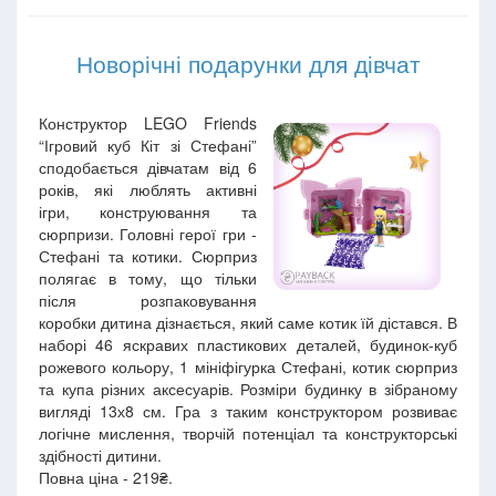
Новорічні подарунки для дівчат
Конструктор LEGO Friends
“Ігровий куб Кіт зі Стефані”
сподобається дівчатам від 6
років, які люблять активні
ігри, конструювання та
сюрпризи. Головні герої гри -
Стефані та котики. Сюрприз
полягає в тому, що тільки
після розпаковування
коробки дитина дізнається, який саме котик їй дістався. В
наборі 46 яскравих пластикових деталей, будинок-куб
рожевого кольору, 1 мініфігурка Стефані, котик сюрприз
та купа різних аксесуарів. Розміри будинку в зібраному
вигляді 13х8 см. Гра з таким конструктором розвиває
логічне мислення, творчій потенціал та конструкторські
здібності дитини.
Повна ціна - 219₴.