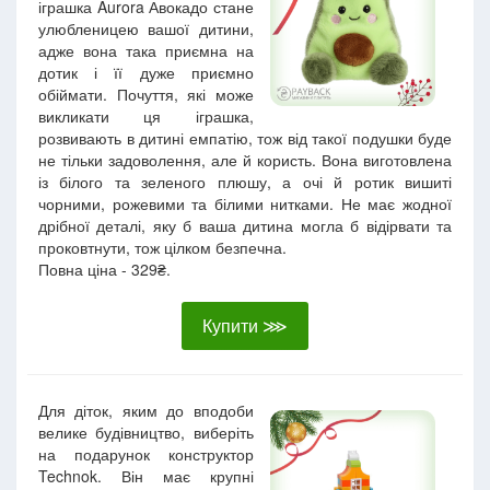
іграшка Aurora Авокадо стане
улюбленицею вашої дитини,
адже вона така приємна на
дотик і її дуже приємно
обіймати. Почуття, які може
викликати ця іграшка,
розвивають в дитині емпатію, тож від такої подушки буде
не тільки задоволення, але й користь. Вона виготовлена
із білого та зеленого плюшу, а очі й ротик вишиті
чорними, рожевими та білими нитками. Не має жодної
дрібної деталі, яку б ваша дитина могла б відірвати та
проковтнути, тож цілком безпечна.
Повна ціна - 329₴.
Купити ⋙
Для діток, яким до вподоби
велике будівництво, виберіть
на подарунок конструктор
Technok. Він має крупні