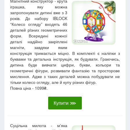
Магнітний конструктор - крута
іграшка, яку можна
запропонувати дитині вже з 3
років. До набору IBLOCK
“Колесо огляду” входять 46
деталей рiзних геометричних
форм. Всередині кожної
деталі надійно закріплені
магніти, завдяки яким
конструкція тримається міцно. В комплекті є наліпки з
буквами та детальна інструкція, як будувати. Граючись,
дитина буде вивчати цифри, букви, кольори та
геометричні фігури, розвивати фантазію та просторове
мислення. Адже з таких деталей можна побудувати не
тільки колесо огляду, але й купу різних фігур.
Повна ціна - 1099₴.
Купити ⋙
Суцільна милота - м'яка