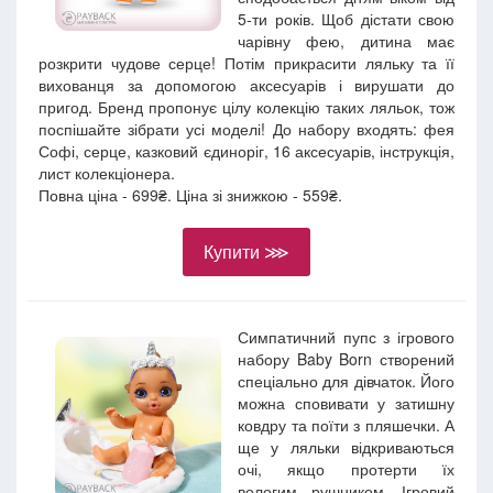
5-ти років. Щоб дістати свою
чарівну фею, дитина має
розкрити чудове серце! Потім прикрасити ляльку та її
вихованця за допомогою аксесуарів і вирушати до
пригод. Бренд пропонує цілу колекцію таких ляльок, тож
поспішайте зібрати усі моделі! До набору входять: фея
Софі, серце, казковий єдиноріг, 16 аксесуарів, інструкція,
лист колекціонера.
Повна ціна - 699₴. Ціна зі знижкою - 559₴.
Купити ⋙
Симпатичний пупс з ігрового
набору Baby Born створений
спеціально для дівчаток. Його
можна сповивати у затишну
ковдру та поїти з пляшечки. А
ще у ляльки відкриваються
очі, якщо протерти їх
вологим рушником. Ігровий