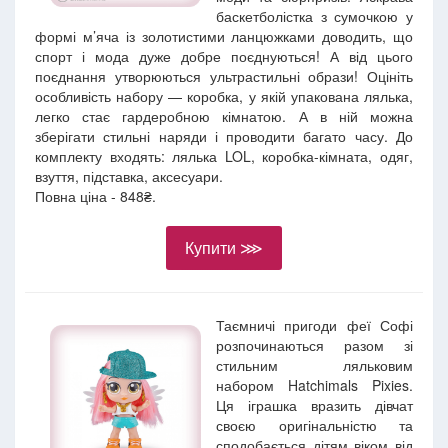
баскетболістка з сумочкою у
формі м’яча із золотистими ланцюжками доводить, що
спорт і мода дуже добре поєднуються! А від цього
поєднання утворюються ультрастильні образи! Оцініть
особливість набору — коробка, у якій упакована лялька,
легко стає гардеробною кімнатою. А в ній можна
зберігати стильні наряди і проводити багато часу. До
комплекту входять: лялька LOL, коробка-кімната, одяг,
взуття, підставка, аксесуари.
Повна ціна - 848₴.
Купити ⋙
Таємничі пригоди феї Софі
розпочинаються разом зі
стильним ляльковим
набором Hatchimals Pixies.
Ця іграшка вразить дівчат
своєю оригінальністю та
сподобається дітям віком від