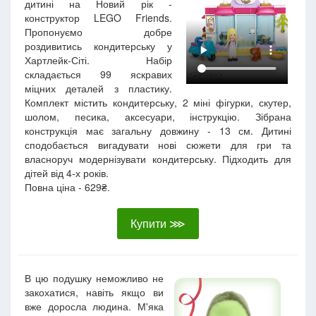
дитині на Новий рік -
конструктор LEGO Friends.
Пропонуємо добре
роздивитись кондитерську у
Хартлейк-Сіті. Набір
складається 99 яскравих
міцних деталей з пластику.
Комплект містить кондитерську, 2 міні фігурки, скутер,
шолом, песика, аксесуари, інструкцію. Зібрана
конструкція має загальну довжину - 13 см. Дитині
сподобається вигадувати нові сюжети для гри та
власноруч модернізувати кондитерську. Підходить для
дітей від 4-х років.
Повна ціна - 629₴.
Купити ⋙
В цю подушку неможливо не
закохатися, навіть якщо ви
вже доросла людина. М'яка