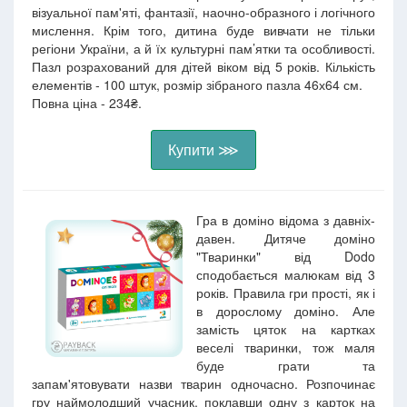
візуальної пам'яті, фантазії, наочно-образного і логічного
мислення. Крім того, дитина буде вивчати не тільки
регіони України, а й їх культурні пам’ятки та особливості.
Пазл розрахований для дітей віком від 5 років. Кількість
елементів - 100 штук, розмір зібраного пазла 46х64 см.
Повна ціна - 234₴.
Купити ⋙
Гра в доміно відома з давніх-
давен. Дитяче доміно
"Тваринки" від Dodo
сподобається малюкам від 3
років. Правила гри прості, як і
в дорослому доміно. Але
замість цяток на картках
веселі тваринки, тож маля
буде грати та
запам'ятовувати назви тварин одночасно. Розпочинає
гру наймолодший учасник, поклавши одну з карток на