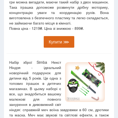
гри можна вигадати, маючи такий набір з двох машинок.
Така іграшка допоможе розвинути дрібну моторику,
концентрацію уваги та координацію рухів. Вона
виготовлена з безпечного пластику та легко складається,
не займаючи багато місця в кімнаті.
Повна ціна - 1219₴. Ціна зі знижкою - 899₴.
Купити ⋙
Набір зброї Simba Некст
Ніндзя - ідеальний
новорічний подарунок для
дитини від 5 років. Це одна з
топових іграшок в дитячих
магазинах. В цьому наборі є
все, що знадобиться вашому
малюкові для повного
занурення в дивовижний світ
ніндзя: справжній меч воїна завдовжки в 60 см, дротики
та маска. Меч має звукові та світлові ефекти, а також