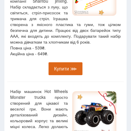
компанії Shantou jinxing.
Набір складається з луку, що
світиться, стріл-присосок та
тримача для стріл. Іграшка
створена з якісного пластика та гуми, тож цілком
безпечна для дитини. Працює від двох батарейок типу
ААА, які входять до комплекту. Подарувати такий набір
можна дівчаткам та хлопчикам від 6 років.
Повна ціна - 539₴.
Акційна ціна - 649₴.
Купити ⋙
Набір машинок Hot Wheels
Monster trucks просто
створений для цікавої та
веселої гри. Вони мають
деталізований дизайн,
кольоровий корпус та великі
міцні колеса. Легко долають