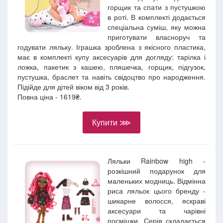
горщик та спати з пустушкою
в роті. В комплекті додається
спеціальна суміш, яку можна
приготувати власноруч та
годувати ляльку. Іграшка зроблена з якісного пластика,
має в комплекті купу аксесуарів для догляду: тарілка і
ложка, пакетик з кашею, пляшечка, горщик, підгузок,
пустушка, браслет та навіть свідоцтво про народження.
Підійде для дітей віком від 3 років.
Повна ціна - 1619₴.
Купити ⋙
Ляльки Rainbow high -
розкішний подарунок для
маленьких модниць. Відмінна
риса ляльок цього бренду -
шикарне волосся, яскраві
аксесуари та чарівні
посмішки. Серія складається