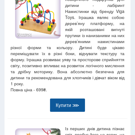
дитини - лабіринт
Намистинки від бренду Viga
Toys. Іграшка являє собою
дерев’яну платформу, на
якій розташовані вигнуті
прутики із нанизаними на них
дерев’яними намистинами
різної форми та кольору. Дитині буде цікаво
переміщувати їх в різні боки, відчувати текстуру та
форму. Іграшка розвиває уяву та просторове сприйняття
світу, позитивно впливає на розвиток логічного мислення
та дрібну моторику. Вона абсолютно безпечна для
дитини та рекомендована для хлопчиків і дівчат віком від
1 року.
Повна ціна - 699₴.
Купити ⋙
Із перших днів дитина пізнає
світ, пробує його на дотик, на