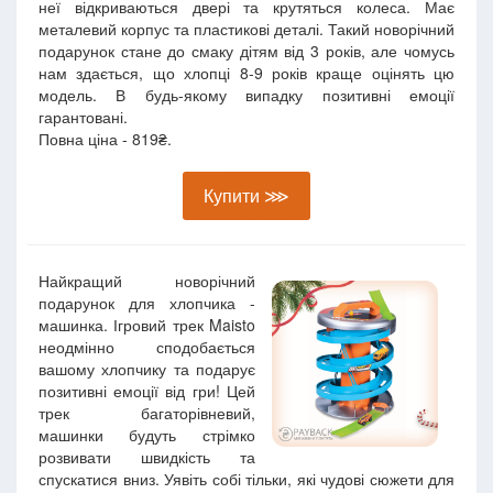
неї відкриваються двері та крутяться колеса. Має
металевий корпус та пластикові деталі. Такий новорічний
подарунок стане до смаку дітям від 3 років, але чомусь
нам здається, що хлопці 8-9 років краще оцінять цю
модель. В будь-якому випадку позитивні емоції
гарантовані.
Повна ціна - 819₴.
Купити ⋙
Найкращий новорічний
подарунок для хлопчика -
машинка. Ігровий трек Maisto
неодмінно сподобається
вашому хлопчику та подарує
позитивні емоції від гри! Цей
трек багаторівневий,
машинки будуть стрімко
розвивати швидкість та
спускатися вниз. Уявіть собі тільки, які чудові сюжети для