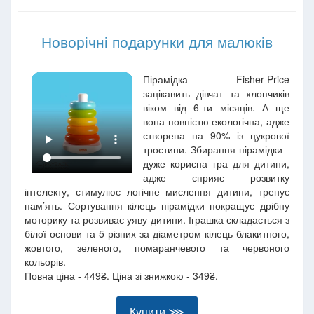
Новорічні подарунки для малюків
Пірамідка Fisher-Price
зацікавить дівчат та хлопчиків
віком від 6-ти місяців. А ще
вона повністю екологічна, адже
створена на 90% із цукрової
тростини. Збирання пірамідки -
дуже корисна гра для дитини,
адже сприяє розвитку
інтелекту, стимулює логічне мислення дитини, тренує
пам’ять. Сортування кілець пірамідки покращує дрібну
моторику та розвиває уяву дитини. Іграшка складається з
білої основи та 5 різних за діаметром кілець блакитного,
жовтого, зеленого, помаранчевого та червоного
кольорів.
Повна ціна - 449₴. Ціна зі знижкою - 349₴.
Купити ⋙