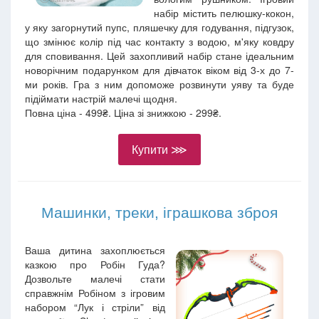
набір містить пелюшку-кокон,
у яку загорнутий пупс, пляшечку для годування, підгузок,
що змінює колір під час контакту з водою, м'яку ковдру
для сповивання. Цей захопливий набір стане ідеальним
новорічним подарунком для дівчаток віком від 3-х до 7-
ми років. Гра з ним допоможе розвинути уяву та буде
підіймати настрій малечі щодня.
Повна ціна - 499₴. Ціна зі знижкою - 299₴.
Купити ⋙
Машинки, треки, іграшкова зброя
Ваша дитина захоплюється
казкою про Робін Гуда?
Дозвольте малечі стати
справжнім Робіном з ігровим
набором “Лук і стріли” від