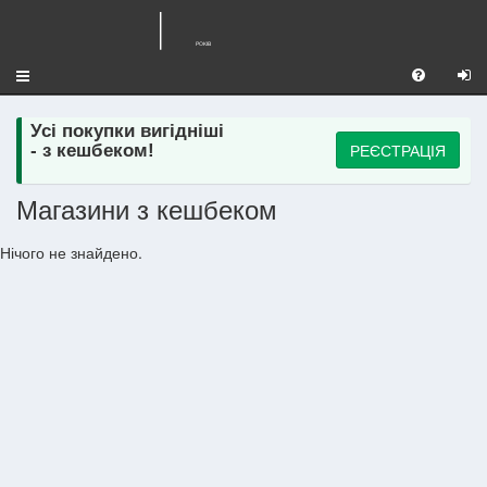
Toggle
navigation
Усі покупки вигідніші
РЕЄСТРАЦІЯ
- з кешбеком!
Магазини з кешбеком
Нічого не знайдено.