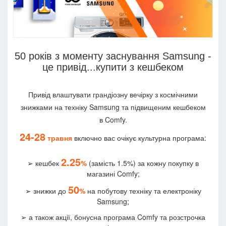
50 років з моменту заснування Samsung -
це привід...купити з кешбеком
Привід влаштувати грандіозну вечірку з космічними
знижками на техніку Samsung та підвищеним кешбеком
в Comfy.
24-28
травня
включно вас очікує культурна програма:
2.25
➢ кешбек
%
(замість 1.5%) за кожну покупку в
магазині Comfy;
50
➢ знижки до
%
на побутову техніку та електроніку
Samsung;
➢ а також акції, бонусна програма Comfy та розстрочка