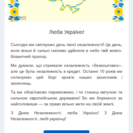
Люба Україно!
Сьогодні ми святкуємо день твоєї незалежності! Це день,
коли вільні й сильні сміливо здійняли в небо твій жовто-
блакитний прапор.
Ми думали, що отримали незалежність «безкоштовно»,
але це була незалежність в кредит. Останні 10 років ми
сплачуємо цей борг кров’ю наших захисників і
захисниць.
Та ми обов’язково переможемо, і ти станеш квітучою та
сильною європейською державою! Бо ми боремося за
найголовніше — за право вільно жити на своїй землі.
З Днем Незалежності, люба Україно! З Днем
Незалежності, любі українці!