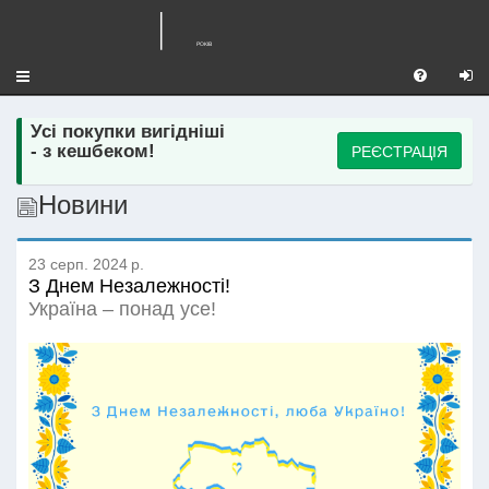
Toggle
navigation
Усі покупки вигідніші
РЕЄСТРАЦІЯ
- з кешбеком!
Новини
23 серп. 2024 р.
З Днем Незалежності!
Україна – понад усе!