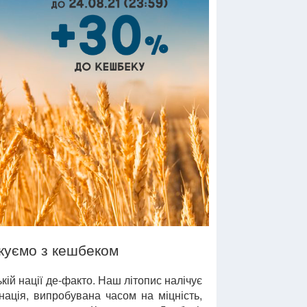
куємо з кешбеком
ькій нації де-факто. Наш літопис налічує
а нація, випробувана часом на міцність,