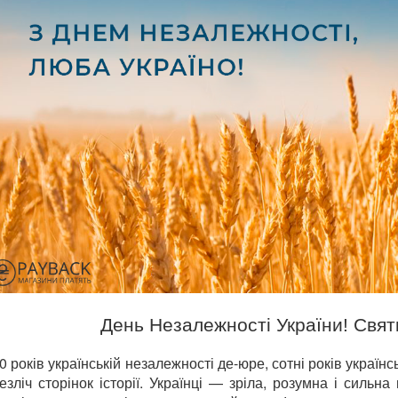
День Незалежності України! Свят
0 років українській незалежності де-юре, сотні років українс
езліч сторінок історії. Українці — зріла, розумна і сильн