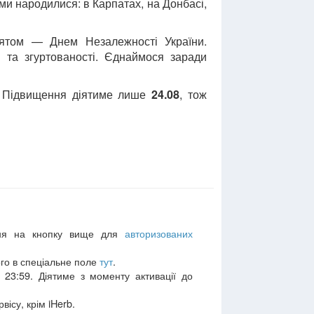
 ми народилися: в Карпатах, на Донбасі,
ятом — Днем Незалежності України.
 та згуртованості. Єднаймося заради
. Підвищення діятиме лише
24.08
, тож
ання на кнопку вище для
авторизованих
ого в спеціальне поле
тут
.
 23:59. Діятиме з моменту активації до
ісу, крім iHerb.