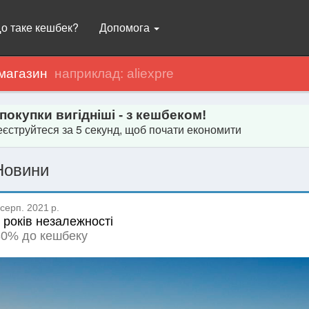
о таке кешбек?
Допомога
магазин
 покупки вигідніші - з кешбеком!
єструйтеся за 5 секунд, щоб почати економити
Новини
серп. 2021 р.
 років незалежності
0% до кешбеку