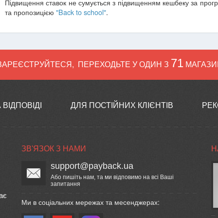
Підвищення ставок не сумується з підвищенням кешбеку за прог
та пропозицією
"Back to school"
.
71
ЗАРЕЄСТРУЙТЕСЯ
,
ПЕРЕХОДЬТЕ У ОДИН З
МАГАЗИН
 ВІДПОВІДІ
ДЛЯ ПОСТІЙНИХ КЛІЄНТІВ
РЕК
ЗВ'ЯЗОК З НАМИ
Н
support@payback.ua
Або пишіть нам, та ми відповимо на всі Ваші
запитання
ає
Ми в соціальних мережах та месенджерах: