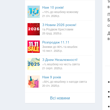
т
в
Нам 10 років!
+10% до кешбеку кожному
П
21 січ. 2026 р.
Б
З Новим 2026 роком!
с
та Різдвом Христовим
Д
25 груд. 2025 р.
в
Розпродаж 11.11
Знижки до 80% та кешбек
10 лист. 2025 р.
З Днем Незалежності!
+% кешбеку на честь свята
21 серп. 2025 р.
Нам 9 років
+50% до кешбеку з нагоди свята
20 січ. 2025 р.
Всi новини