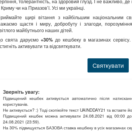
ерпіння, толерантність, на здоровий глузд. І не важливо, де
 Криму чи на Приазов’ї. Усі ми українці.
риймайте щирі вітання з найбільшим національним св
ажаємо щастя і миру, добробуту і злагоди, порозуміння
вітлого майбутнього наших дітей.
о свята даруємо
+30%
до кешбеку в магазинах сервісу
стигніть активувати та відсвяткувати.
Святкувати
Зверніть увагу:
Підвищений кешбек активується автоматично після натиск
користувачів.
Не активується? :) Тоді скопіюйте текст UAINDDAY21 та вставте й
Підвищений кешбек можна активувати 24.08.2021 від 00:00 до
24.08.2021 (23:59).
На 30% підвищується БАЗОВА ставка кешбеку в усіх магазинах серв