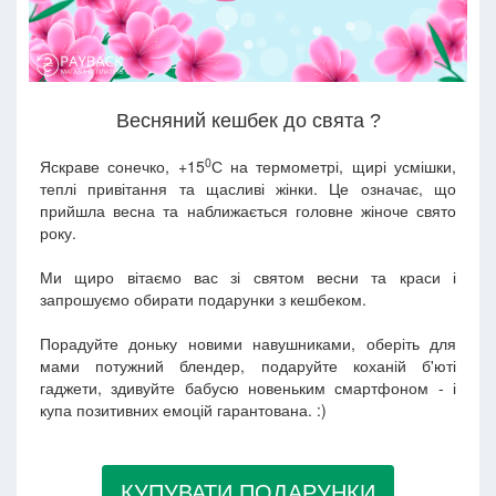
Весняний кешбек до свята ?
0
Яскраве сонечко, +15
С на термометрі, щирі усмішки,
теплі привітання та щасливі жінки. Це означає, що
прийшла весна та наближається головне жіноче свято
року.
Ми щиро вітаємо вас зі святом весни та краси і
запрошуємо обирати подарунки з кешбеком.
Порадуйте доньку новими навушниками, оберіть для
мами потужний блендер, подаруйте коханій б'юті
гаджети, здивуйте бабусю новеньким смартфоном - і
купа позитивних емоцій гарантована. :)
КУПУВАТИ ПОДАРУНКИ