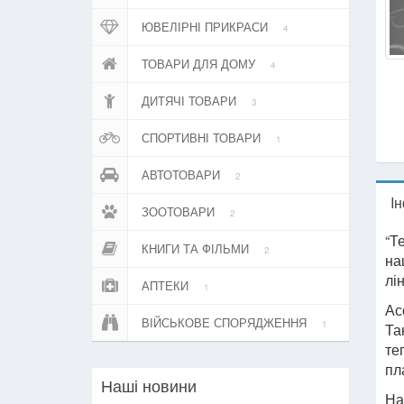
ЮВЕЛІРНІ ПРИКРАСИ
4
ТОВАРИ ДЛЯ ДОМУ
4
ДИТЯЧІ ТОВАРИ
3
СПОРТИВНІ ТОВАРИ
1
АВТОТОВАРИ
2
I
ЗООТОВАРИ
2
“Т
КНИГИ ТА ФІЛЬМИ
2
на
лі
АПТЕКИ
1
Ас
ВІЙСЬКОВЕ СПОРЯДЖЕННЯ
1
Та
те
пл
Нашi новини
На