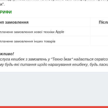
к”.
АРИФИ
ип замовлення
Післ
плачене замовлення нової техніки Apple
плачене замовлення інших товарів
жливо!
слуга кешбек з замовлень у "Техно Їжак" надається сервiсо
му будь-які питання щодо нарахування кешбеку, будь ласк