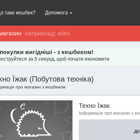
о таке кешбек?
Допомога
магазин
 покупки вигідніші - з кешбеком!
єструйтеся за 5 секунд, щоб почати економити
хно Їжак (Побутова техніка)
рмація про магазин з кешбеком
Техно Їжак
Інформація про магазин з к
д