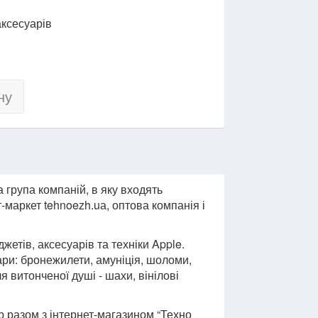
 аксесуарів
ну
ка група компаній, в яку входять
-маркет tehnoezh.uа, оптова компанія і
етів, аксесуарів та техніки Apple.
вари: бронежилети, амуніція, шоломи,
ля витонченої душі - шахи, вінілові
 разом з інтернет-магазином “Техно