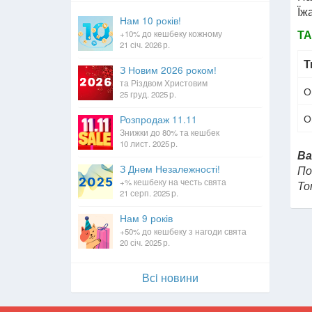
Їжа
Нам 10 років!
Т
+10% до кешбеку кожному
21 січ. 2026 р.
Т
З Новим 2026 роком!
та Різдвом Христовим
О
25 груд. 2025 р.
О
Розпродаж 11.11
Знижки до 80% та кешбек
10 лист. 2025 р.
Ва
З Днем Незалежності!
По
+% кешбеку на честь свята
То
21 серп. 2025 р.
Нам 9 років
+50% до кешбеку з нагоди свята
20 січ. 2025 р.
Всi новини