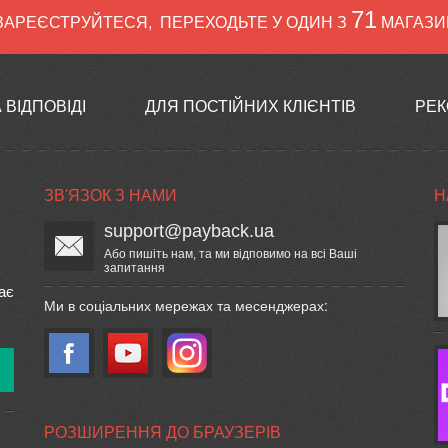
71
ЗАРЕЄСТРУЙТЕСЯ
,
ПЕРЕХОДЬТЕ У ОДИН З
МАГАЗИН
 ВІДПОВІДІ
ДЛЯ ПОСТІЙНИХ КЛІЄНТІВ
РЕК
ЗВ'ЯЗОК З НАМИ
Н
support@payback.ua
Або пишіть нам, та ми відповимо на всі Ваші
запитання
ає
Ми в соціальних мережах та месенджерах:
РОЗШИРЕННЯ ДО БРАУЗЕРІВ