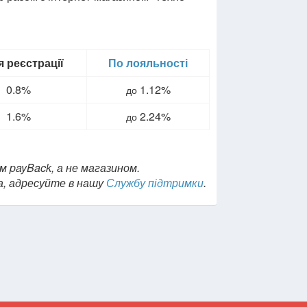
я реєстрації
По лояльності
0.8%
1.12%
до
1.6%
2.24%
до
м payBack, а не магазином.
а, адресуйте в нашу
Службу підтримки
.