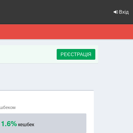
Вхід
РЕЄСТРАЦІЯ
ешбеком
1.6%
о
кешбек