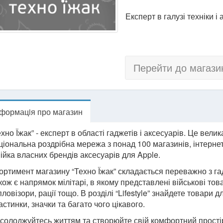
Експерт в галузі техніки і
Перейти до магази
нформацiя про магазин
ехно Їжак” - експерт в області гаджетів і аксесуарів. Це вели
ціональна роздрібна мережа з понад 100 магазинів, інтернет
нійка власних брендів аксесуарів для Apple.
ортимент магазину “Техно Їжак” складається переважно з гадж
кож є напрямок мілітарі, в якому представлені військові то
пловізори, рації тощо. В розділі “Lifestyle” знайдете товари д
астинки, значки та багато чого цікавого.
солоджуйтесь життям та створюйте свій комфортний простір