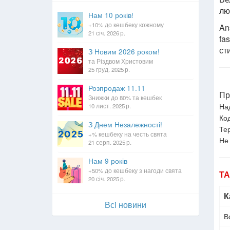
лю
Нам 10 років!
+10% до кешбеку кожному
An
21 січ. 2026 р.
fa
ст
З Новим 2026 роком!
та Різдвом Христовим
25 груд. 2025 р.
Розпродаж 11.11
Пр
Знижки до 80% та кешбек
На
10 лист. 2025 р.
Код
З Днем Незалежності!
Тер
+% кешбеку на честь свята
Не
21 серп. 2025 р.
Нам 9 років
+50% до кешбеку з нагоди свята
Т
20 січ. 2025 р.
К
Всi новини
В