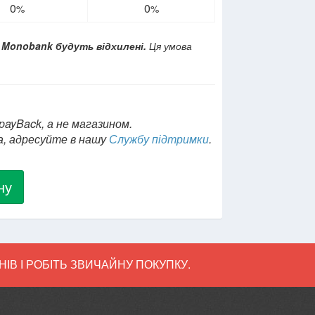
0
0
%
%
у Monobank будуть відхилені.
Ця умова
payBack, а не магазином.
а, адресуйте в нашу
Службу підтримки
.
ну
ІВ І РОБІТЬ ЗВИЧАЙНУ ПОКУПКУ.