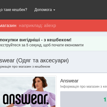
о таке кешбек?
Допомога
магазин
 покупки вигідніші - з кешбеком!
єструйтеся за 5 секунд, щоб почати економити
swear (Одяг та аксесуари)
рмація про магазин з кешбеком
Answear
Інформація про магазин з к
1