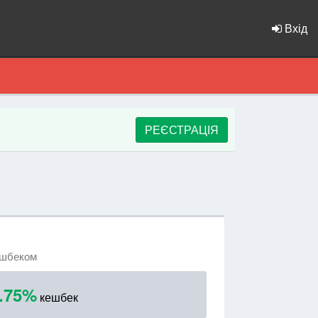
Вхід
РЕЄСТРАЦІЯ
ешбеком
.75%
кешбек