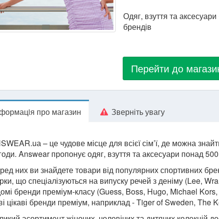
Одяг, взуття та аксесуари
брендів
Перейти до магази
нформацiя про магазин
Зверніть увагу
SWEAR.uа – це чудове місце для всієї сім’ї, де можна знайти
годи. Answear пропонує одяг, взуття та аксесуари понад 500
ред них ви знайдете товари від популярних спортивних бренд
рки, що спеціалізуються на випуску речей з деніму (Lee, Wran
домі бренди преміум-класу (Guess, Boss, Hugo, Michael Kors, 
ві цікаві бренди преміум, наприклад - Tiger of Sweden, The K
ликий асортимент жіночих, чоловічих та дитячих колекцій д