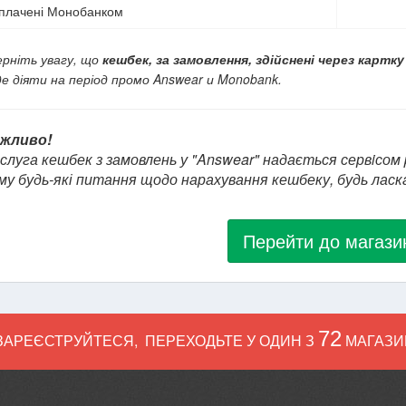
плачені Монобанком
ерніть увагу, що
кешбек, за замовлення, здійснені через картк
де діяти на період промо Answear и Monobank.
жливо!
слуга кешбек з замовлень у "Answear" надається сервiсом 
му будь-які питання щодо нарахування кешбеку, будь ласк
Перейти до магази
72
ЗАРЕЄСТРУЙТЕСЯ
,
ПЕРЕХОДЬТЕ У ОДИН З
МАГАЗИН