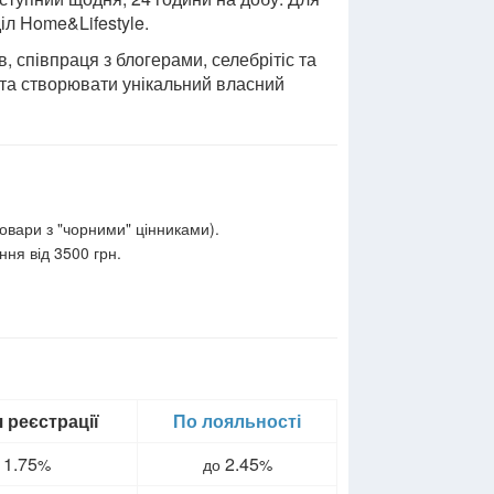
іл Home&Lifestyle.
, співпраця з блогерами, селебрітіс та
 та створювати унікальний власний
овари з "чорними" цінниками).
ння від 3500 грн.
 реєстрації
По лояльності
1.75
2.45
%
до
%