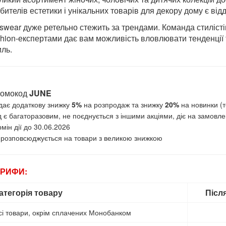
бителів естетики і унікальних товарів для декору дому є відд
swear дуже ретельно стежить за трендами. Команда стилістів
shion-експертами дає вам можливість вловлювати тенденції
иль.
омокод
JUNE
дає додаткову знижку
5%
на розпродаж та знижку
20%
на новинки (т
 є багаторазовим, не поєднується з іншими акціями, діє на замовле
мін дії до 30.06.2026
 розповсюджується на товари з великою знижкою
АРИФИ:
атегорія товару
Після
сі товари, окрім сплачених Монобанком