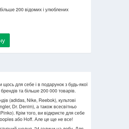
 більше 200 відомих і улюблених
ну
 щось для себе і в подарунок з будь-якої
 брендів та більше 200 000 товарів.
ів (adidas, Nike, Reebok), культові
gler, Dr. Denim), а також всесвітньо
Pinko). Крім того, ви відкриєте для себе
ooples або Hoff. Але це ще не все!
оступний щодня, 24 години на добу. Для